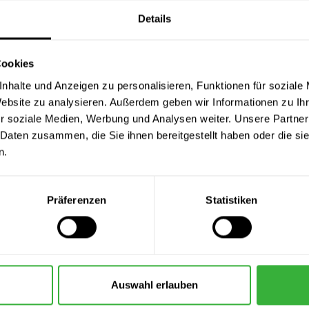
Details
Cookies
nhalte und Anzeigen zu personalisieren, Funktionen für soziale
Website zu analysieren. Außerdem geben wir Informationen zu I
r soziale Medien, Werbung und Analysen weiter. Unsere Partner
 Daten zusammen, die Sie ihnen bereitgestellt haben oder die s
n.
Präferenzen
Statistiken
-Heizkörperpinsel
Heizkörperpinsel 2026 (PRO-HYBR
Schleif
4,99 €
7,49 €
lt:
1 Stück
Inhalt:
1 Stück
In
Auswahl erlauben