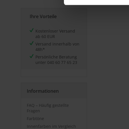
Ihre Vorteile
Kostenloser Versand
ab 60 EUR
Versand innerhalb von
48h*
Persönliche Beratung
unter
040 60 77 65 23
Informationen
FAQ – Häufig gestellte
Fragen
Farbtöne
Innenfarben im Vergleich