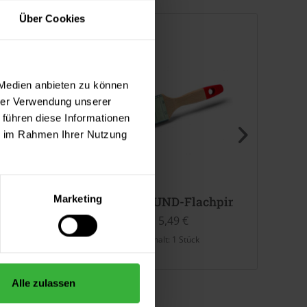
Über Cookies
 Medien anbieten zu können
hrer Verwendung unserer
 führen diese Informationen
ie im Rahmen Ihrer Nutzung
Marketing
ID SERIES)
- und Poliermaterial 230 mm x 150 mm
ALLROUND-Flachpinsel
Maler
5,49 €
5,49 €
halt:
1 Stück
Inhalt:
1 Stück
Inhalt:
50
Alle zulassen