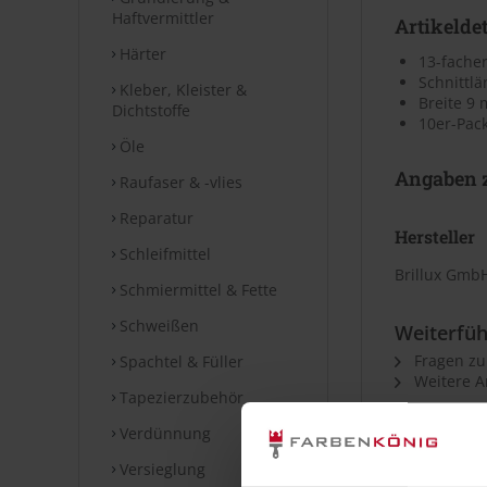
Haftvermittler
Artikeldet
Härter
13-facher
Schnittlä
Kleber, Kleister &
Breite 9
Dichtstoffe
10er-Pack
Öle
Angaben z
Raufaser & -vlies
Reparatur
Hersteller
Schleifmittel
Brillux GmbH
Schmiermittel & Fette
Schweißen
Weiterfüh
Fragen zu
Spachtel & Füller
Weitere Ar
Tapezierzubehör
Verdünnung
Versieglung
Kunden kauft