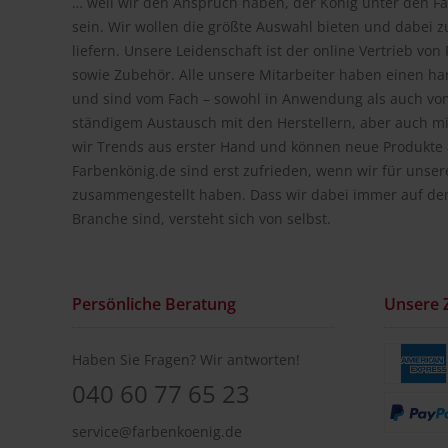
… weil wir den Anspruch haben, der König unter den Fa
sein. Wir wollen die größte Auswahl bieten und dabei z
liefern. Unsere Leidenschaft ist der online Vertrieb vo
sowie Zubehör. Alle unsere Mitarbeiter haben einen h
und sind vom Fach – sowohl in Anwendung als auch vom
ständigem Austausch mit den Herstellern, aber auch m
wir Trends aus erster Hand und können neue Produkte a
Farbenkönig.de sind erst zufrieden, wenn wir für unse
zusammengestellt haben. Dass wir dabei immer auf de
Branche sind, versteht sich von selbst.
Persönliche Beratung
Unsere 
Haben Sie Fragen? Wir antworten!
040 60 77 65 23
service@farbenkoenig.de