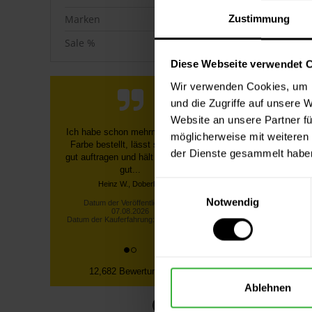
Marken
Zustimmung
Sale %
Diese Webseite verwendet 
Wir verwenden Cookies, um I
und die Zugriffe auf unsere 
Website an unsere Partner fü
Schnelle, unkomplizierte
möglicherweise mit weiteren
Bestellung über die Homepage,
der Dienste gesammelt habe
schnelle Lieferung, gute
Sendungsverfolgung ...
Einwilligungsauswahl
Datum der Veröffentlichung:
07.08.2026
Notwendig
Uni-Plus
Datum der Kauferfahrung: 27.07.2026
1
Inha
12,682 Bewertungen
Ablehnen