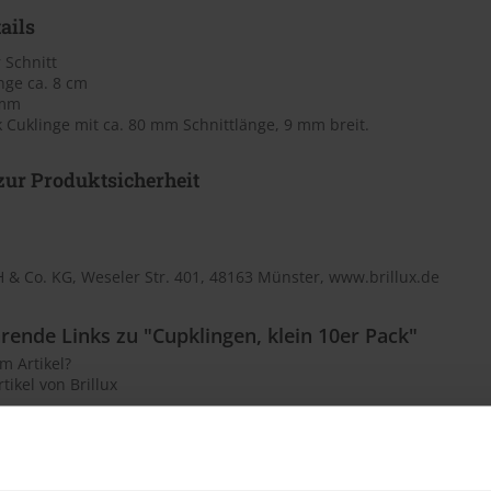
ails
 Schnitt
nge ca. 8 cm
 mm
 Cuklinge mit ca. 80 mm Schnittlänge, 9 mm breit.
ur Produktsicherheit
 & Co. KG, Weseler Str. 401, 48163 Münster, www.brillux.de
rende Links zu "Cupklingen, klein 10er Pack"
m Artikel?
tikel von Brillux
en auch
Kunden haben sich ebenfalls angesehen