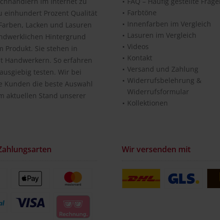
chhändlern im Internet zu
FAQ – Häufig gestellte Frag
Farbtöne
u einhundert Prozent Qualität
Innenfarben im Vergleich
n Farben, Lacken und Lasuren
Lasuren im Vergleich
andwerklichen Hintergrund
Videos
 Produkt. Sie stehen in
Kontakt
it Handwerkern. So erfahren
Versand und Zahlung
usgiebig testen. Wir bei
Widerrufsbelehrung &
re Kunden die beste Auswahl
Widerrufsformular
m aktuellen Stand unserer
Kollektionen
Zahlungsarten
Wir versenden mit