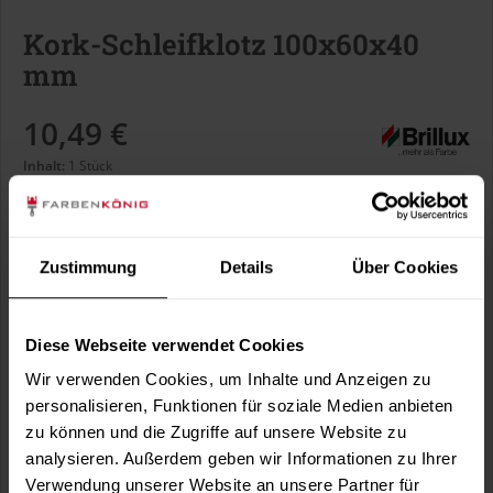
Kork-Schleifklotz 100x60x40
mm
10,49 €
Inhalt:
1 Stück
inkl. MwSt.
zzgl. Versandkosten
Sofort versandfertig, Lieferzeit ca. 1-3 Arbeitstage
Zustimmung
Details
Über Cookies
In den
Warenkorb
Diese Webseite verwendet Cookies
Wir verwenden Cookies, um Inhalte und Anzeigen zu
Fragen zum Artikel?
Merken
personalisieren, Funktionen für soziale Medien anbieten
zu können und die Zugriffe auf unsere Website zu
Artikel-Nr.:
BX1267
analysieren. Außerdem geben wir Informationen zu Ihrer
Verwendung unserer Website an unsere Partner für