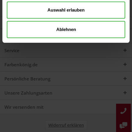
Bewertungen
0
Auswahl erlauben
Jetzt Bewertungen zum Artikel lesen...
mehr
Kunden kauften auch
Ablehnen
Darum sind wir Farbenkönig
Service
Farbenkönig.de
Persönliche Beratung
Unsere Zahlungsarten
Wir versenden mit
Widerruf erklären