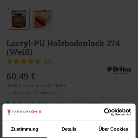
Lacryl-PU Holzbodenlack 274
(Weiß)
(
2
)
60,49 €
Inhalt:
0.75 Liter (80,65 € / 1 Liter)
inkl. MwSt.
zzgl. Versandkosten
Sofort versandfertig, Lieferzeit ca. 1-3 Arbeitstage
Liter:
Zustimmung
Details
Über Cookies