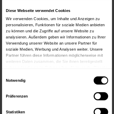
Verbrauch berechnen
Wie viele m² wollen Sie bearbeiten?
Diese Webseite verwendet Cookies
m²
Wir verwenden Cookies, um Inhalte und Anzeigen zu
personalisieren, Funktionen für soziale Medien anbieten
zu können und die Zugriffe auf unsere Website zu
analysieren. Außerdem geben wir Informationen zu Ihrer
Verwendung unserer Website an unsere Partner für
soziale Medien, Werbung und Analysen weiter. Unsere
In den
Warenkorb
Partner führen diese Informationen möglicherweise mit
weiteren Daten zusammen, die Sie ihnen bereitgestellt
Fragen zum Artikel?
Merken
haben oder die sie im Rahmen Ihrer Nutzung der Dienste
gesammelt haben.
Einwilligungsauswahl
Artikel-Nr.:
BX0274WEISS
Notwendig
Sie möchten eine größere Menge kaufen
Präferenzen
und wünschen ein Angebot?
Jetzt anfragen
Statistiken