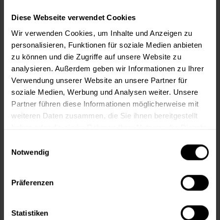
m²
Diese Webseite verwendet Cookies
Wir verwenden Cookies, um Inhalte und Anzeigen zu
personalisieren, Funktionen für soziale Medien anbieten
zu können und die Zugriffe auf unsere Website zu
analysieren. Außerdem geben wir Informationen zu Ihrer
In den
Warenkorb
Verwendung unserer Website an unsere Partner für
soziale Medien, Werbung und Analysen weiter. Unsere
Fragen zum Artikel?
Merken
Partner führen diese Informationen möglicherweise mit
weiteren Daten zusammen, die Sie ihnen bereitgestellt
Artikel-Nr.:
OWA0002WEISS
haben oder die sie im Rahmen Ihrer Nutzung der Dienste
gesammelt haben.
Einwilligungsauswahl
Sie möchten eine größere Menge kaufen
Notwendig
und wünschen ein Angebot?
Jetzt anfragen
Präferenzen
Statistiken
Vorteile