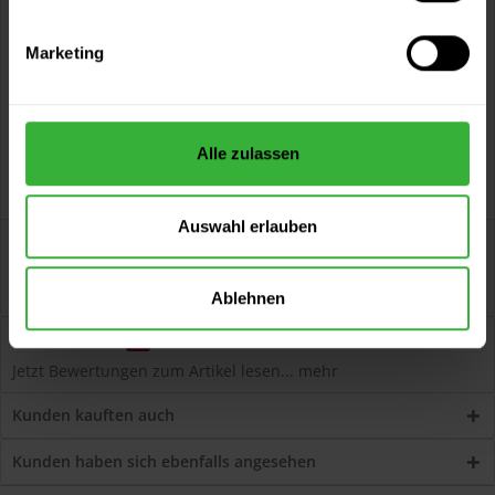
Kostenloser Versand ab 60 EUR
Versand innerhalb von 48h*
Marketing
Persönliche Beratung unter
040 60 77 65 23
Alle zulassen
Auswahl erlauben
Beschreibung
Solid Color Stain SG (Weiß) Deckende, seidenglänzende
Premium-Wetterschutzfarbe...
mehr
Ablehnen
Bewertungen
0
Jetzt Bewertungen zum Artikel lesen...
mehr
Kunden kauften auch
Kunden haben sich ebenfalls angesehen