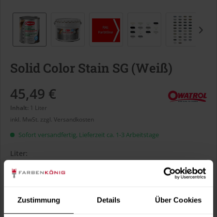
Solid Color Stain SG (Weiß)
45,49 €
Inhalt:
1 Liter
inkl. MwSt.
zzgl. Versandkosten
Sofort versandfertig, Lieferzeit ca. 1-3 Arbeitstage
Liter:
Verbrauch berechnen
Zustimmung
Details
Über Cookies
Wie viele m² wollen Sie bearbeiten?