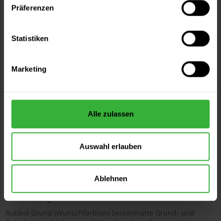
Präferenzen
Sie möchten eine größere Menge kaufen
und wünschen ein Angebot?
Statistiken
Jetzt anfragen
Marketing
Vorteile
Kostenloser Versand ab 60 EUR
Versand innerhalb von 48h*
Alle zulassen
Persönliche Beratung unter
040 60 77 65 23
Auswahl erlauben
Ablehnen
Beschreibung
Rubbol Grund (Wunschfarbton) Seidenmatte Grund- und