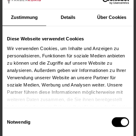
Wie viele m² wollen Sie bearbeiten?
m²
Zustimmung
Details
Über Cookies
Diese Webseite verwendet Cookies
Kollektion:
Wir verwenden Cookies, um Inhalte und Anzeigen zu
personalisieren, Funktionen für soziale Medien anbieten
zu können und die Zugriffe auf unsere Website zu
Wunschfarbcode*:
analysieren. Außerdem geben wir Informationen zu Ihrer
Verwendung unserer Website an unsere Partner für
soziale Medien, Werbung und Analysen weiter. Unsere
Partner führen diese Informationen möglicherweise mit
weiteren Daten zusammen, die Sie ihnen bereitgestellt
In den
Warenkorb
haben oder die sie im Rahmen Ihrer Nutzung der Dienste
gesammelt haben.
Einwilligungsauswahl
Fragen zum Artikel?
Merken
Notwendig
Artikel-Nr.:
SI0048WF