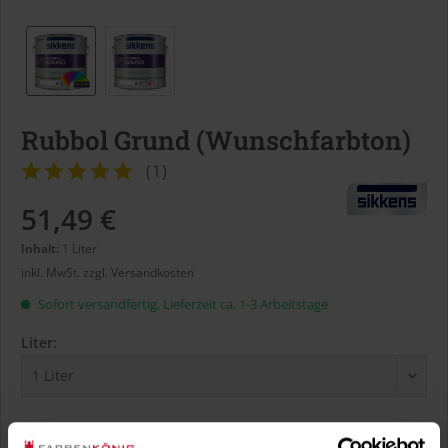
Rubbol Grund (Wunschfarbton)
(
1
)
51,49 €
Inhalt:
1 Liter
inkl. MwSt.
zzgl. Versandkosten
Sofort versandfertig, Lieferzeit ca. 1-3 Arbeitstage
Liter:
Verbrauch berechnen