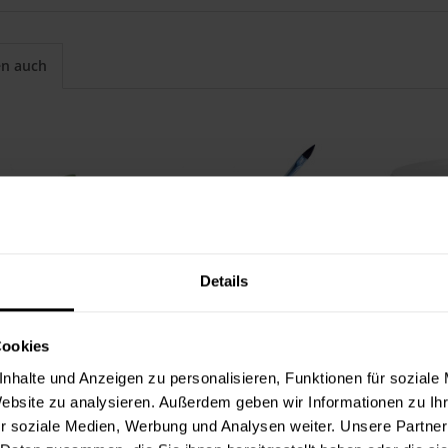
en auch
Details
Cookies
sel 2010 (ORIGINAL SERIES)
Ausbesserungspinsel Gr. 6
Farbe
nhalte und Anzeigen zu personalisieren, Funktionen für soziale
,49 €
5,49 €
Website zu analysieren. Außerdem geben wir Informationen zu I
lt:
1 Stück
Inhalt:
1 Stück
In
r soziale Medien, Werbung und Analysen weiter. Unsere Partner