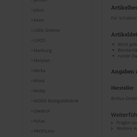
Artikelbe
Jotun
Für Schablon
Keim
Little Greene
Artikeldet
LIVOS
dicht ge
Borstenl
Marburg
runde Zw
Metylan
Mirka
Angaben z
Mixol
Hersteller
Motip
Brillux GmbH
NORIS Blattgoldfabrik
Owatrol
Weiterfüh
Pufas
Fragen zu
Weitere Ar
PROFILIne