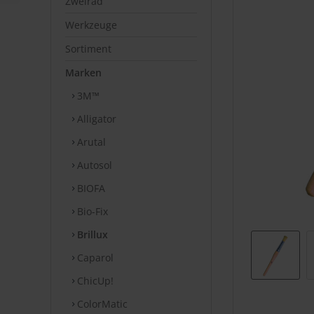
Zweirad
Werkzeuge
Sortiment
Marken
3M™
Alligator
Arutal
Autosol
BIOFA
Bio-Fix
Brillux
Caparol
ChicUp!
ColorMatic