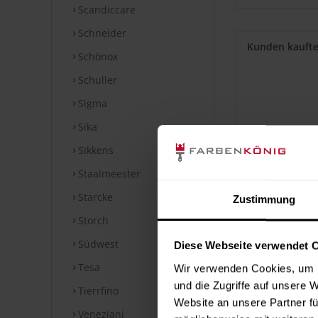
Scandiccare
Schneider
Kunden kauft
Schönox
Schuller
Sigma
Sika
Sikkens
Staalmeester
Starcke
Zustimmung
Storch
Südwest
Diese Webseite verwendet 
Flachpin
Tesa
Wir verwenden Cookies, um I
8
und die Zugriffe auf unsere 
Tierrfino
Inha
Website an unsere Partner fü
Veneziani