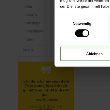
möglicherweise mit weiteren
der Dienste gesammelt habe
VIA
Volvox
Einwilligungsauswahl
Wistoba
Notwendig
Yachtcare
Zero
Sale %
Ablehnen
Schnelle, unkomplizierte
Bestellung über die Homepage,
schnelle Lieferung, gute
Sendungsverfolgung ...
Datum der Veröffentlichung:
07.08.2026
Datum der Kauferfahrung: 27.07.2026