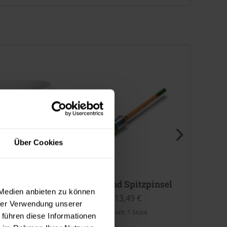
Über Cookies
imer-Deckel
Allround Spitzpinsel 2022 (PRO
Abb
 Medien anbieten zu können
1,99 €
13,49 €
hrer Verwendung unserer
halt:
1 Stück
Inhalt:
1 Stück
 führen diese Informationen