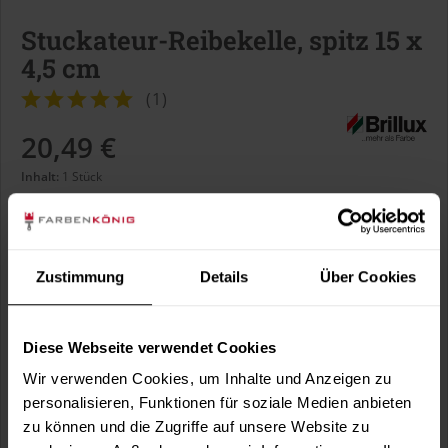
Stuckateur-Reibekelle, spitz 15 x
4,5 cm
(
1
)
20,49 €
Inhalt:
1 Stück
inkl. MwSt.
zzgl. Versandkosten
Sofort versandfertig, Lieferzeit ca. 1-3 Arbeitstage
Zustimmung
Details
Über Cookies
In den
Warenkorb
Diese Webseite verwendet Cookies
Wir verwenden Cookies, um Inhalte und Anzeigen zu
Fragen zum Artikel?
Merken
personalisieren, Funktionen für soziale Medien anbieten
zu können und die Zugriffe auf unsere Website zu
Artikel-Nr.:
BX3784