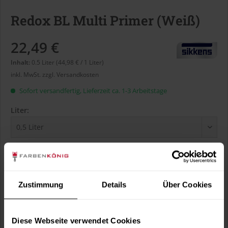
Redox BL Multi Primer (Weiß)
22,49 €
Inhalt:
0.5 Liter (44,98 € / 1 Liter)
inkl. MwSt.
zzgl. Versandkosten
Sofort versandfertig, Lieferzeit ca. 1-3 Arbeitstage
Liter:
Verbrauch berechnen
Wie viele m² wollen Sie bearbeiten?
m²
Zustimmung
Details
Über Cookies
Diese Webseite verwendet Cookies