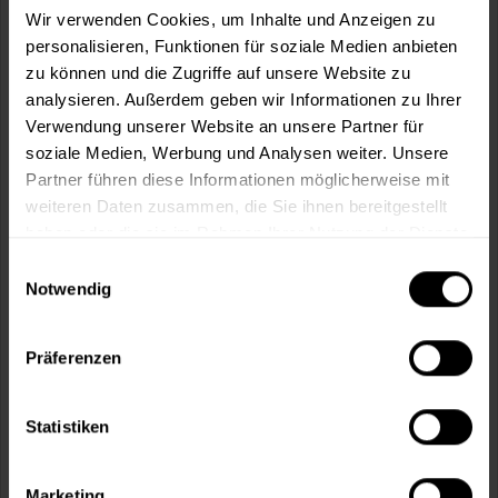
Wir verwenden Cookies, um Inhalte und Anzeigen zu
personalisieren, Funktionen für soziale Medien anbieten
In den
Warenkorb
zu können und die Zugriffe auf unsere Website zu
analysieren. Außerdem geben wir Informationen zu Ihrer
Fragen zum Artikel?
Merken
Verwendung unserer Website an unsere Partner für
soziale Medien, Werbung und Analysen weiter. Unsere
Artikel-Nr.:
SI0044WEISS
Partner führen diese Informationen möglicherweise mit
weiteren Daten zusammen, die Sie ihnen bereitgestellt
Sie möchten eine größere Menge kaufen
haben oder die sie im Rahmen Ihrer Nutzung der Dienste
und wünschen ein Angebot?
gesammelt haben.
Einwilligungsauswahl
Notwendig
Jetzt anfragen
Präferenzen
Vorteile
Kostenloser Versand ab 60 EUR
Statistiken
Versand innerhalb von 48h*
Persönliche Beratung unter
040 60 77 65 23
Marketing